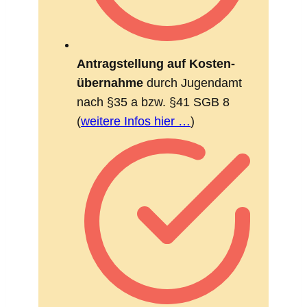
Antrag­stel­lung auf Kosten­
über­nahme
durch Jugendamt
nach §35 a bzw. §41 SGB 8
(
weitere Infos hier …
)