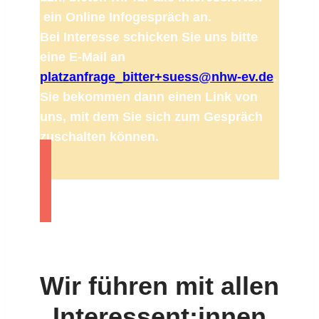
ein Online Info­ge­spräch an.
Bei Inter­esse schicken Sie uns bitte
eine E‑Mail an
platzanfrage_bitter+suess@nhw-ev.de
.
Sie bekommen dann einen Link von
uns, mit dem Sie sich zum Gespräch
zuschalten können.
Wir führen mit allen
Interessent:innen