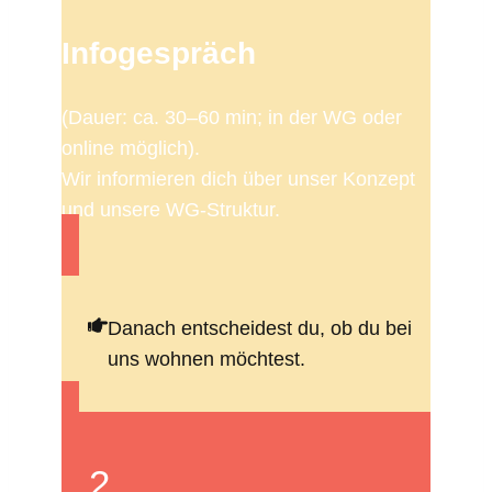
Info­ge­spräch
(Dauer: ca. 30–60 min; in der WG oder
online möglich).
Wir infor­mieren dich über unser Konzept
und unsere WG-Struktur.
Danach entschei­dest du, ob du bei
uns wohnen möchtest.
2