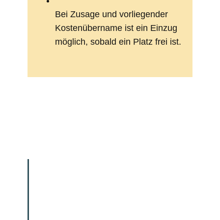
Bei Zusage und vorlie­gender
Kosten­über­name ist ein Einzug
möglich, sobald ein Platz frei ist.
Wie es weiter geht:
Nach der Entschei­dung unter­stützen
wir den Verlauf der weiteren Bean­tra­
gung durch Abgabe entspre­chender