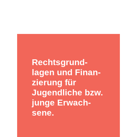
Rechts­grund­
lagen und Finan­
zie­rung für
Jugend­liche bzw.
junge Erwach­
sene.