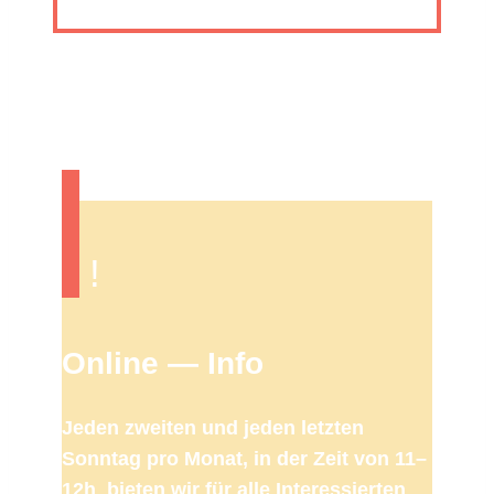
!
Online — Info
Jeden zweiten und jeden letzten
Sonntag pro Monat,
in der Zeit von 11–
12h
,
bieten wir für alle Inter­es­sierten