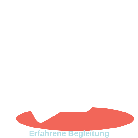
und so wenig krank oder essge­stört wie
nur möglich …
Erfah­rene Beglei­tung