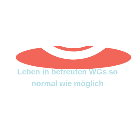
Leben in betreuten WGs so
normal wie möglich
In unseren beiden betreuten Wohn­gruppe
in Berlin Lichterfelde-West leben jeweils 5–
6 junge Leute. Sie teilen eine Zeitlang ihr
Leben — den Wohnraum, die Mahl­zeiten,
die Pflichten, die Freizeit, … — so normal