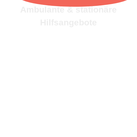
Ambu­lante & statio­näre
Hilfs­an­ge­bote
Jugend­liche und junge Erwach­sene mit
einer Essstö­rung finden bei uns ambu­lante
und statio­näre Hilfs­an­ge­bote, die Fami­li­en­
an­ge­hö­rigen Unter­stüt­zung und Beratung
im Einzel­set­ting und in einer Ange­hö­ri­gen­
gruppe.