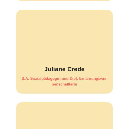
Juliane Crede
B.A.-Sozialpädagogin und Dipl. Ernäh­rungs­wis­
sen­schaft­lerin