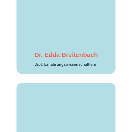
Dr. Edda Brei­ten­bach
Dipl. Ernäh­rungs­wis­sen­schaft­lerin