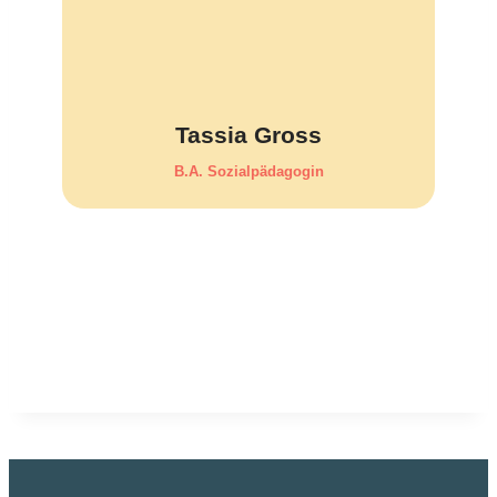
Tassia Gross
B.A. Sozi­al­päd­agogin